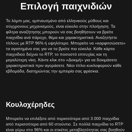
Επιλογή παιχνιδιών
Το λόμπι μας, εμπνευσμένο από ελληνικούς μύθους και
σύγχρονους μηχανισμούς, είναι εύκολο στην πλοήγηση. Τα
φίλτρα αναζήτησης μπορούν να σας βοηθήσουν να βρείτε
παιχνίδια ανά πάροχο, θέμα και χαρακτηριστικά. Αναζητήστε
τίτλους με RTP 96% ή υψηλότερο. Μπορείτε να «καρφιτσώσετε»
τα αγαπημένα σας για να τα βρείτε πιο εύκολα. Κάθε κάρτα
παιχνιδιού δείχνει το RTP, το ποσοστό επιτυχίας και τη
μεγαλύτερη νίκη. Κάντε κλικ στο «Δοκιμή» για να δοκιμάσετε
χαρακτηριστικά πριν αγοράσετε. Νέοι τίτλοι κυκλοφορούν κάθε
εβδομάδα, διατηρώντας την εμπειρία σας φρέσκια.
Κουλοχέρηδες
Μπορείτε να επιλέξετε από περισσότερα από 3.000 παιχνίδια
από περισσότερα από 60 στούντιο. Σε πολλά παιχνίδια το RTP
είναι γύρω στο 96% και οι ετικέτες μεταβλητότητας σας βοηθούν