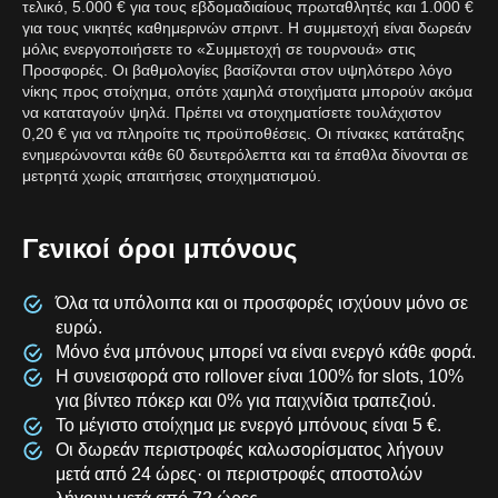
τελικό, 5.000 € για τους εβδομαδιαίους πρωταθλητές και 1.000 €
για τους νικητές καθημερινών σπριντ. Η συμμετοχή είναι δωρεάν
μόλις ενεργοποιήσετε το «Συμμετοχή σε τουρνουά» στις
Προσφορές. Οι βαθμολογίες βασίζονται στον υψηλότερο λόγο
νίκης προς στοίχημα, οπότε χαμηλά στοιχήματα μπορούν ακόμα
να καταταγούν ψηλά. Πρέπει να στοιχηματίσετε τουλάχιστον
0,20 € για να πληροίτε τις προϋποθέσεις. Οι πίνακες κατάταξης
ενημερώνονται κάθε 60 δευτερόλεπτα και τα έπαθλα δίνονται σε
μετρητά χωρίς απαιτήσεις στοιχηματισμού.
Γενικοί όροι μπόνους
Όλα τα υπόλοιπα και οι προσφορές ισχύουν μόνο σε
ευρώ.
Μόνο ένα μπόνους μπορεί να είναι ενεργό κάθε φορά.
Η συνεισφορά στο rollover είναι 100% for slots, 10%
για βίντεο πόκερ και 0% για παιχνίδια τραπεζιού.
Το μέγιστο στοίχημα με ενεργό μπόνους είναι 5 €.
Οι δωρεάν περιστροφές καλωσορίσματος λήγουν
μετά από 24 ώρες· οι περιστροφές αποστολών