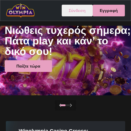
Σύνδεση
Εγγραφή
Νιώθεις τυχερός σήμερα;
Πάτα play και κάν’ το
δικό σου!
Παίξτε τώρα
Winolympia Casino Greece: