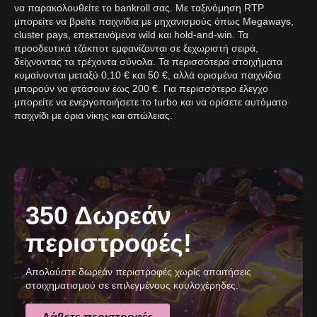
να παρακολουθείτε το bankroll σας. Με ταξινόμηση RTP
μπορείτε να βρείτε παιχνίδια με μηχανισμούς όπως Megaways,
cluster pays, επεκτεινόμενα wild και hold-and-win. Τα
προοδευτικά τζάκποτ εμφανίζονται σε ξεχωριστή σειρά,
δείχνοντας τα τρέχοντα σύνολα. Τα περισσότερα στοιχήματα
κυμαίνονται μεταξύ 0,10 € και 50 €, αλλά ορισμένα παιχνίδια
μπορούν να φτάσουν έως 200 €. Για περισσότερο έλεγχο
μπορείτε να ενεργοποιήσετε το turbo και να ορίσετε αυτόματο
παιχνίδι με όρια νίκης και απώλειας.
350 Δωρεάν
περιστροφές!
Απολαύστε δωρεάν περιστροφές χωρίς απαιτήσεις
στοιχηματισμού σε επιλεγμένους κουλοχέρηδες.