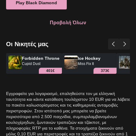
Play Black Diamond
Προβολή Όλων
Οι Νικητές μας
Forbidden Throne
Ice Hockey
S
Cupid Dust
Miss Fix It
Y
401€
373€
Εγγραφείτε για λογαριασμό, επαληθεύστε τον με ελληνική
ταυτότητα και κάντε κατάθεση τουλάχιστον 10 EUR για να λάβετε
το πακέτο καλωσορίσματος και τις καθημερινές ανταμοιβές
περιστροφών. Στον ιστότοπό μας μπορείτε να βρείτε
περισσότερα από 2.500 παιχνίδια, συμπεριλαμβανομένων
κουλοχέρηδων, ζωντανών τραπεζιών και τζάκποτ, με
πληροφορίες RTP για το καθένα. Τα στοιχήματα ξεκινούν από
μόλις 0,10 EUR για περιστροφές και τα τραπέζια ξεκινούν από 1