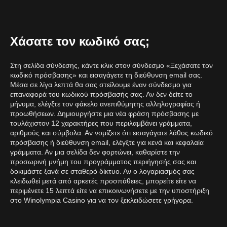
Χάσατε τον κωδικό σας;
Στη σελίδα σύνδεσης, κάντε κλικ στον σύνδεσμο «Ξεχάσατε τον
κωδικό πρόσβασης» και εισαγάγετε τη διεύθυνση email σας.
Μέσα σε λίγα λεπτά θα σας στείλουμε έναν σύνδεσμο για
επαναφορά του κωδικού πρόσβασής σας. Αν δεν δείτε το
μήνυμα, ελέγξτε τον φάκελο ανεπιθύμητης αλληλογραφίας ή
προωθήσεων. Δημιουργήστε μια νέα φράση πρόσβασης με
τουλάχιστον 12 χαρακτήρες που περιλαμβάνει γράμματα,
αριθμούς και σύμβολα. Αν νομίζετε ότι εισαγάγατε λάθος κωδικό
πρόσβασης ή διεύθυνση email, ελέγξτε για κενά και κεφαλαία
γράμματα. Αν μια σελίδα δεν φορτώνει, καθαρίστε την
προσωρινή μνήμη του προγράμματος περιήγησής σας και
δοκιμάστε ξανά σε σταθερό δίκτυο. Αν ο λογαριασμός σας
κλειδωθεί μετά από αρκετές προσπάθειες, μπορείτε είτε να
περιμένετε 15 λεπτά είτε να επικοινωνήσετε με την υποστήριξη
στο Winolympia Casino για να τον ξεκλειδώσετε γρήγορα.