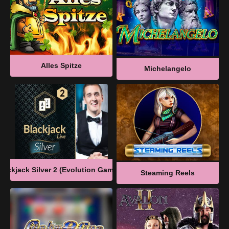
Ασφαλείς πληρωμές και προστασία παικτών
Υπεύθυνο παιχνίδι: Όρια, έλεγχος κινδύνου και πολιτική
18+
Ένας χρήσιμος οδηγός για τη ρύθμιση και την απόκτηση
μπόνους
Alles Spitze
Michelangelo
Strip to Win
Steaming Reels