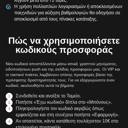
λήγουν μετά από 72 ώρες.
Η χρήση πολλαπλών λογαριασμών ή αποκλεισμένων
παιχνιδιών για αύξηση βαθμολογιών θα οδηγήσει σε
αποκλεισμό από τους πίνακες κατάταξης.
Πώς να χρησιμοποιήσετε
κωδικούς προσφοράς
Νέοι κωδικοί αποστέλλονται μέσω email, γραπτού μηνύματος,
ειδοποιήσεων push και της σελίδας προσφορών μας. Οι VIP και
οι τακτικοί παίκτες λαμβάνουν επίσης προσφορές βάσει της
πρόσφατης δραστηριότητάς τους. Για να εξαργυρώσετε έναν
κωδικό, ακολουθήστε αυτά τα βήματα:
Συνδεθείτε και ανοίξτε το Ταμείο.
Πατήστε «Έχω κωδικό» δίπλα στο «Μπόνους».
Πληκτρολογήστε τον κωδικό ακριβώς όπως
εμφανίζεται και στη συνέχεια πατήστε «Εφαρμογή».
Αν απαιτείται, κάντε κατάθεση τουλάχιστον 10€ στο
επιλεγμένο πορτοφόλι.