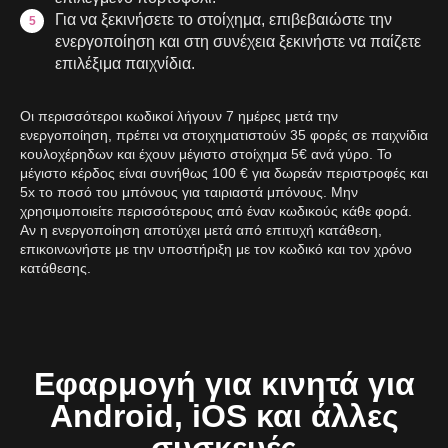
Για να ξεκινήσετε το στοίχημα, επιβεβαιώστε την
ενεργοποίηση και στη συνέχεια ξεκινήστε να παίζετε
επιλέξιμα παιχνίδια.
Οι περισσότεροι κωδικοί λήγουν 7 ημέρες μετά την
ενεργοποίηση, πρέπει να στοιχηματιστούν 35 φορές σε παιχνίδια
κουλοχέρηδων και έχουν μέγιστο στοίχημα 5€ ανά γύρο. Το
μέγιστο κέρδος είναι συνήθως 100 € για δωρεάν περιστροφές και
5x το ποσό του μπόνους για ταιριαστά μπόνους. Μην
χρησιμοποιείτε περισσότερους από έναν κωδικούς κάθε φορά.
Αν η ενεργοποίηση αποτύχει μετά από επιτυχή κατάθεση,
επικοινωνήστε με την υποστήριξη με τον κωδικό και τον χρόνο
κατάθεσης.
Εφαρμογή για κινητά για
Android, iOS και άλλες