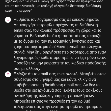
σχεδιασμένη να είναι εύκολη στη χρήση τόσο σε τηλέφωνα όσο
και σε υπολογιστές, με επιλογή ελληνικής διεπαφής διαθέσιμη
κατά την εγγραφή.
Ρυθμίστε τον λογαριασμό σας σε εύκολα βήματα.
Δημιουργήστε προφίλ παρέχοντας τη διεύθυνση
email σας, τον κωδικό πρόσβασης, τη χώρα και το
νόμισμα. Βεβαιωθείτε ότι η ταυτότητά σας ταιριάζει
με το όνομα και την ημερομηνία γέννησής σας και
χρησιμοποιήστε μια διεύθυνση email που ελέγχετε
συχνά. Μην δημιουργήσετε περισσότερους από έναν
λογαριασμούς· κάθε άτομο πρέπει να έχει μόνο έναν.
Προσέξτε να μην μοιραστείτε τον κωδικό πρόσβασής
σας με άλλους.
Ελέγξτε ότι το email σας είναι σωστό. Μεταβείτε στον
σύνδεσμο στο μήνυμά μας και κάντε κλικ για να
επιβεβαιώσετε τη διεύθυνση email σας. Αν δεν το
βρείτε στα εισερχόμενά σας, ελέγξτε τους φακέλους
ανεπιθύμητης αλληλογραφίας ή προωθήσεων.
Μπορείτε επίσης να προσθέσετε τον αριθμό
τηλεφώνου σας στην ενότητα προφίλ αν προτιμάτε