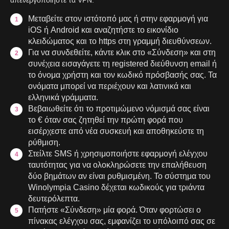
απενεργοποιήστε τα VPN.
Μεταβείτε στον ιστότοπό μας ή στην εφαρμογή για
iOS ή Android και αναζητήστε το εικονίδιο
κλειδώματος και το https στη γραμμή διευθύνσεων.
Για να συνδεθείτε, κάντε κλικ στο «Σύνδεση» και στη
συνέχεια εισαγάγετε τη registered διεύθυνση email ή
το όνομα χρήστη και τον κωδικό πρόσβασής σας. Τα
ονόματα μπορεί να περιέχουν και λατινικά και
ελληνικά γράμματα.
Βεβαιωθείτε ότι το προτιμώμενο νόμισμά σας είναι
το € όταν σας ζητηθεί την πρώτη φορά που
εισέρχεστε από νέα συσκευή και αποθηκεύστε τη
ρύθμιση.
Στείλτε SMS ή χρησιμοποιήστε εφαρμογή ελέγχου
ταυτότητας για να ολοκληρώσετε την επαλήθευση
δύο βημάτων αν είναι ρυθμισμένη. Το σύστημα του
Winolympia Casino δέχεται κωδικούς για τριάντα
δευτερόλεπτα.
Πατήστε «Σύνδεση» μία φορά. Όταν φορτώσει ο
πίνακας ελέγχου σας, εμφανίζει το υπόλοιπό σας σε