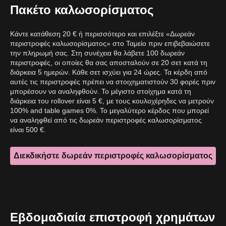
Πακέτο καλωσορίσματος
Κάντε κατάθεση 20 € ή περισσότερο και επιλέξτε «Δωρεάν
περιστροφές καλωσορίσματος» στο Ταμείο πριν επιβεβαιώσετε
την πληρωμή σας. Στη συνέχεια θα λάβετε 100 δωρεάν
περιστροφές, οι οποίες θα σας αποσταλούν σε 20 σετ κατά τη
διάρκεια 5 ημερών. Κάθε σετ ισχύει για 24 ώρες. Τα κέρδη από
αυτές τις περιστροφές πρέπει να στοιχηματιστούν 30 φορές πριν
μπορέσουν να αναληφθούν. Το μέγιστο στοίχημα κατά τη
διάρκεια του rollover είναι 5 €, με τους κουλοχέρηδες να μετρούν
100% and table games 0%. Το μεγαλύτερο κέρδος που μπορεί
να αναληφθεί από τις δωρεάν περιστροφές καλωσορίσματος
είναι 500 €.
Διεκδικήστε δωρεάν περιστροφές καλωσορίσματος
Εβδομαδιαία επιστροφή χρημάτων