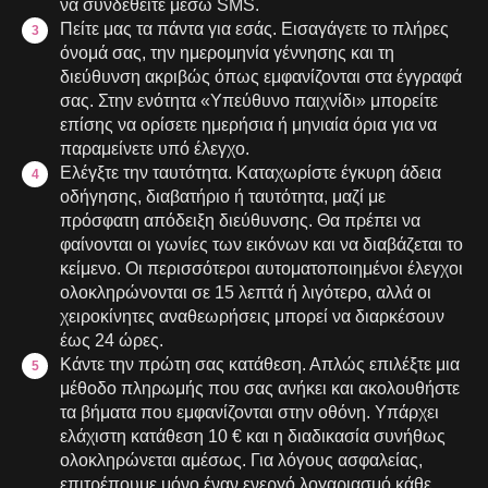
να συνδεθείτε μέσω SMS.
Πείτε μας τα πάντα για εσάς. Εισαγάγετε το πλήρες
όνομά σας, την ημερομηνία γέννησης και τη
διεύθυνση ακριβώς όπως εμφανίζονται στα έγγραφά
σας. Στην ενότητα «Υπεύθυνο παιχνίδι» μπορείτε
επίσης να ορίσετε ημερήσια ή μηνιαία όρια για να
παραμείνετε υπό έλεγχο.
Ελέγξτε την ταυτότητα. Καταχωρίστε έγκυρη άδεια
οδήγησης, διαβατήριο ή ταυτότητα, μαζί με
πρόσφατη απόδειξη διεύθυνσης. Θα πρέπει να
φαίνονται οι γωνίες των εικόνων και να διαβάζεται το
κείμενο. Οι περισσότεροι αυτοματοποιημένοι έλεγχοι
ολοκληρώνονται σε 15 λεπτά ή λιγότερο, αλλά οι
χειροκίνητες αναθεωρήσεις μπορεί να διαρκέσουν
έως 24 ώρες.
Κάντε την πρώτη σας κατάθεση. Απλώς επιλέξτε μια
μέθοδο πληρωμής που σας ανήκει και ακολουθήστε
τα βήματα που εμφανίζονται στην οθόνη. Υπάρχει
ελάχιστη κατάθεση 10 € και η διαδικασία συνήθως
ολοκληρώνεται αμέσως. Για λόγους ασφαλείας,
επιτρέπουμε μόνο έναν ενεργό λογαριασμό κάθε